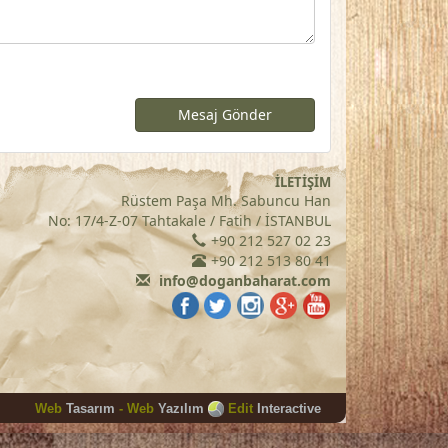
İLETİŞİM
Rüstem Paşa Mh. Sabuncu Han
No: 17/4-Z-07 Tahtakale / Fatih / İSTANBUL
+90 212 527 02 23
+90 212 513 80 41
info@doganbaharat.com
Web
Tasarım
-
Web
Yazılım
Edit
Interactive