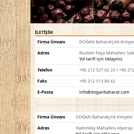
İLETİŞİM
Firma Ünvanı
DOĞAN Baharatçılık Kimyevi
Adres
Rüstem Paşa Mahallesi Sa
Yol tarifi için tıklayınız
Telefon
+90 212 527 02 23 / +90 21
Faks
+90 212 513 80 42
E-Posta
info@doganbaharat.com
Firma Ünvanı
DOĞAN Baharatçılık Kimyevi M
Adres
Hadımköy Mahallesi Alperay 
Yol tarifi için tıklayınız