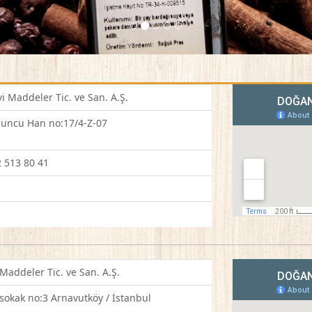
 Maddeler Tic. ve San. A.Ş.
buncu Han no:17/4-Z-07
2 513 80 41
addeler Tic. ve San. A.Ş.
sokak no:3 Arnavutköy / İstanbul