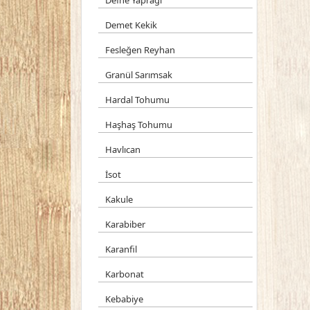
Defne Yaprağı
Demet Kekik
Fesleğen Reyhan
Granül Sarımsak
Hardal Tohumu
Haşhaş Tohumu
Havlıcan
İsot
Kakule
Karabiber
Karanfil
Karbonat
Kebabiye