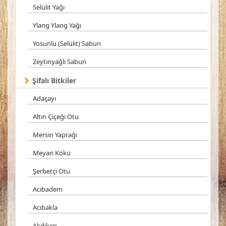
Selülit Yağı
Ylang Ylang Yağı
Yosunlu (Selülit) Sabun
Zeytinyağlı Sabun
Şifalı Bitkiler
Adaçayı
Altın Çiçeği Otu
Mersin Yaprağı
Meyan Kökü
Şerbetçi Otu
Acıbadem
Acıbakla
Akdiken