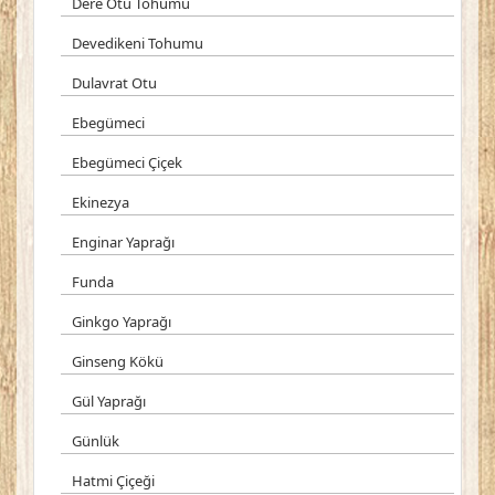
Dere Otu Tohumu
Devedikeni Tohumu
Dulavrat Otu
Ebegümeci
Ebegümeci Çiçek
Ekinezya
Enginar Yaprağı
Funda
Ginkgo Yaprağı
Ginseng Kökü
Gül Yaprağı
Günlük
Hatmi Çiçeği