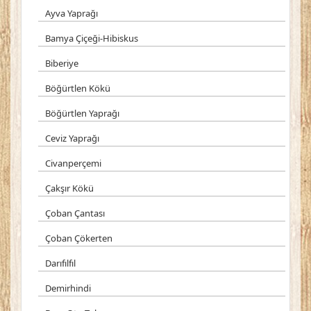
Ayva Yaprağı
Bamya Çiçeği-Hibiskus
Biberiye
Böğürtlen Kökü
Böğürtlen Yaprağı
Ceviz Yaprağı
Civanperçemi
Çakşır Kökü
Çoban Çantası
Çoban Çökerten
Darıfılfıl
Demirhindi