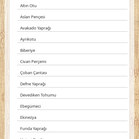
Altın Otu
Aslan Pençesi
Avakado Yaprağı
Ayrıkotu
Biberiye
Civan Perçemi
Çoban Çantası
Defne Yaprağı
Devediken Tohumu
Ebegümeci
Ekinezya
Funda Yaprağı