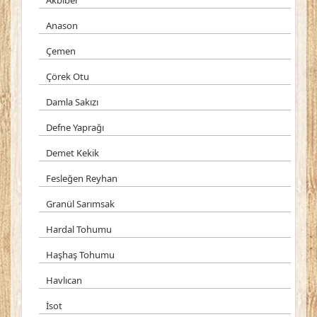
Akbiber
Anason
Çemen
Çörek Otu
Damla Sakızı
Defne Yaprağı
Demet Kekik
Fesleğen Reyhan
Granül Sarımsak
Hardal Tohumu
Haşhaş Tohumu
Havlıcan
İsot