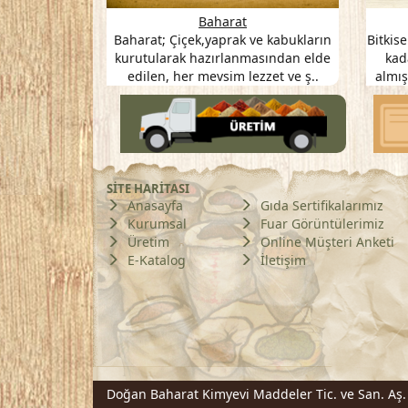
Poşet Bitkiler
Bitkisel ve Aromatik Yağl
Baharat, şimdi de bitki ve şifalı
Bitkisel ve Aromatik yağlar, öz
aki geniş ürün yelpazesini 25gr
aromatik (kokulu) bitkilerin 
/ 50gr / 100 g' lık po..
damıtma yoluyla elde edil
SİTE HARİTASI
Anasayfa
Gıda Sertifikalarımız
Kurumsal
Fuar Görüntülerimiz
Üretim
Online Müşteri Anketi
E-Katalog
İletişim
Doğan Baharat Kimyevi Maddeler Tic. ve San. Aş