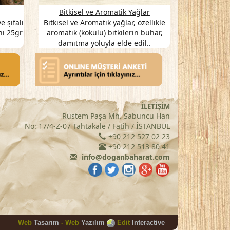
eneke Kutu Çay
Kozmetik
ler ve karışık bitki çayları
Kozmetik ürünler, doğadaki bitki
saklaması kolay teneke
özleri yardımıyla insan vücudunun
ular içerisinde …
bakımı ve güzelliğini amaçlar. K..
İLETİŞİM
Rüstem Paşa Mh. Sabuncu Han
No: 17/4-Z-07 Tahtakale / Fatih / İSTANBUL
+90 212 527 02 23
+90 212 513 80 41
info@doganbaharat.com
Web
Tasarım
-
Web
Yazılım
Edit
Interactive