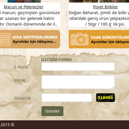
ar
Kına
T
ellikle
Kına özellikle Arabistan' da yetişen
Şifalı bitki
buhar,
kına ağacının yapraklarının kurutulup
şimdi de 
..
öğütülmesi ile elde edile..
kut
İLETİŞİM FORMU
E-Posta
Mesaj
Güvenlik
. 2015 ©