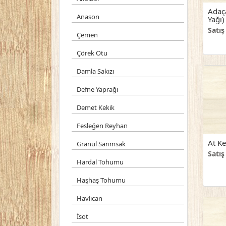
Adaça
Anason
Yağı)
Satış
Çemen
Çörek Otu
Damla Sakızı
Defne Yaprağı
Demet Kekik
Fesleğen Reyhan
At Ke
Granül Sarımsak
Satış
Hardal Tohumu
Haşhaş Tohumu
Havlıcan
İsot