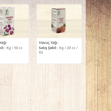
Yağı
Havuç Yağı
kli
: Kg / 50 cc
Satış Şekli
: Kg / 20 cc /
Dz