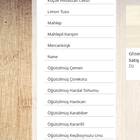
Küçük Hindistan Cevizi
Limon Tuzu
Mahlep
Mahlepli Karışım
Mercanköşk
Glise
Nane
Satış
Dz
Öğütülmüş Çemen
Öğütülmüş Çörekotu
Öğütülmüş Hardal Tohumu
Öğütülmüş Havlıcan
Öğütülmüş Karabiber
Öğütülmüş Karanfil
Öğütülmüş Keçiboynuzu Unu