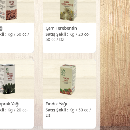
ğı
Çam Terebentin
kli
: Kg / 50 cc /
Satış Şekli
: Kg / 20 cc-
50 cc / Dz
aprak Yağı
Fındık Yağı
kli
: Kg / 20 cc-
Satış Şekli
: Kg / 50 cc /
Dz