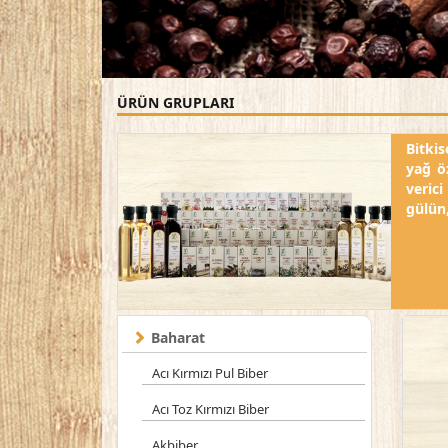
ÜRÜN GRUPLARI
Bitki
yağ ö
verici
gülün,
Baharat
Acı Kırmızı Pul Biber
Acı Toz Kırmızı Biber
Akbiber