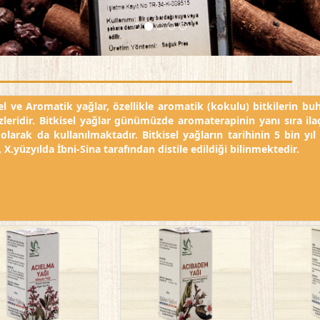
sel ve Aromatik yağlar, özellikle aromatik (kokulu) bitkilerin b
zleridir. Bitkisel yağlar günümüzde aromaterapinin yanı sıra il
 olarak da kullanılmaktadır. Bitkisel yağların tarihinin 5 bin yı
 X.yüzyılda İbni-Sina tarafından distile edildiği bilinmektedir.