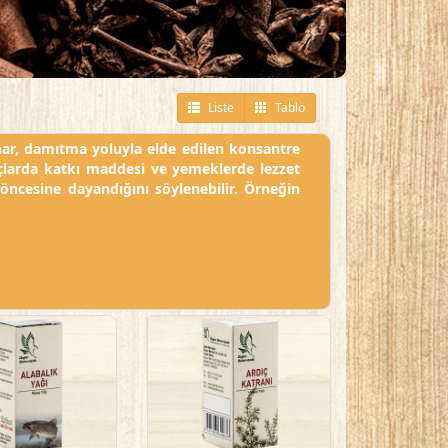
Liste
Tablo
uhar, damıtma yoluyla elde edilen konsantre
açlarda katkı maddesi ve yemeklerde lezzet
l öncesine dayandığını söylenebilir. Örneğin