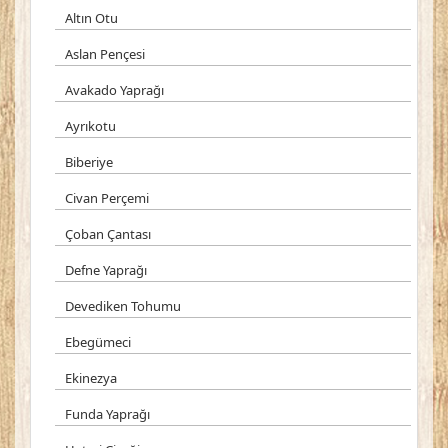
Altın Otu
Aslan Pençesi
Avakado Yaprağı
Ayrıkotu
Biberiye
Civan Perçemi
Çoban Çantası
Defne Yaprağı
Devediken Tohumu
Ebegümeci
Ekinezya
Funda Yaprağı