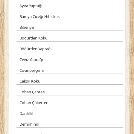
Ayva Yaprağı
Bamya Çiçeği-Hibiskus
Biberiye
Böğürtlen Kökü
Böğürtlen Yaprağı
Ceviz Yaprağı
Civanperçemi
Çakşır Kökü
Çoban Çantası
Çoban Çökerten
Darıfılfıl
Demirhindi