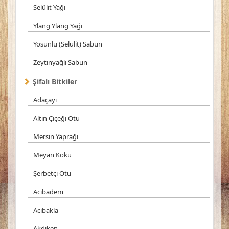
Selülit Yağı
Ylang Ylang Yağı
Yosunlu (Selülit) Sabun
Zeytinyağlı Sabun
Şifalı Bitkiler
Adaçayı
Altın Çiçeği Otu
Mersin Yaprağı
Meyan Kökü
Şerbetçi Otu
Acıbadem
Acıbakla
Akdiken