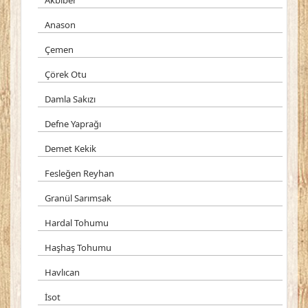
Akbiber
Anason
Çemen
Çörek Otu
Damla Sakızı
Defne Yaprağı
Demet Kekik
Fesleğen Reyhan
Granül Sarımsak
Hardal Tohumu
Haşhaş Tohumu
Havlıcan
İsot