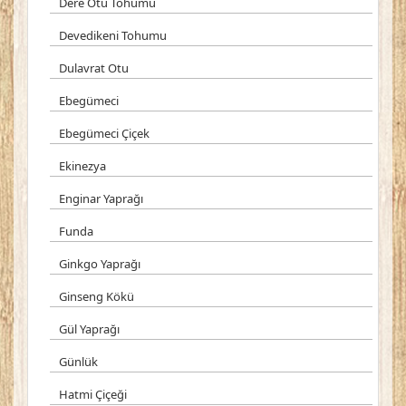
Dere Otu Tohumu
Devedikeni Tohumu
Dulavrat Otu
Ebegümeci
Ebegümeci Çiçek
Ekinezya
Enginar Yaprağı
Funda
Ginkgo Yaprağı
Ginseng Kökü
Gül Yaprağı
Günlük
Hatmi Çiçeği