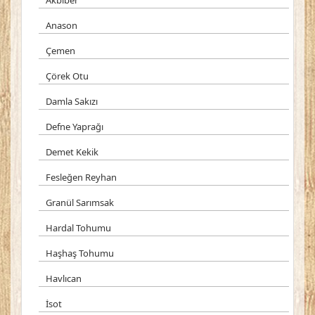
Akbiber
Anason
Çemen
Çörek Otu
Damla Sakızı
Defne Yaprağı
Demet Kekik
Fesleğen Reyhan
Granül Sarımsak
Hardal Tohumu
Haşhaş Tohumu
Havlıcan
İsot