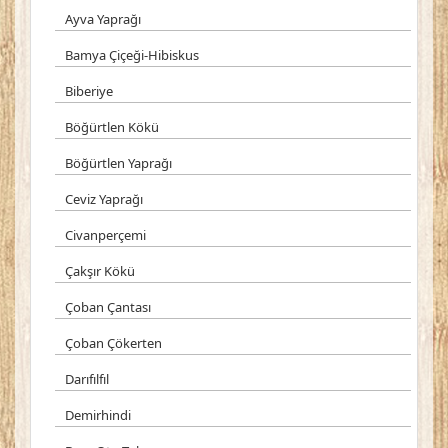
Ayva Yaprağı
Bamya Çiçeği-Hibiskus
Biberiye
Böğürtlen Kökü
Böğürtlen Yaprağı
Ceviz Yaprağı
Civanperçemi
Çakşır Kökü
Çoban Çantası
Çoban Çökerten
Darıfılfıl
Demirhindi