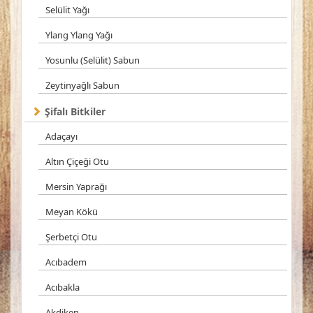
Selülit Yağı
Ylang Ylang Yağı
Yosunlu (Selülit) Sabun
Zeytinyağlı Sabun
Şifalı Bitkiler
Adaçayı
Altın Çiçeği Otu
Mersin Yaprağı
Meyan Kökü
Şerbetçi Otu
Acıbadem
Acıbakla
Akdiken