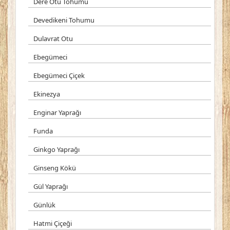
Dere Otu Tohumu
Devedikeni Tohumu
Dulavrat Otu
Ebegümeci
Ebegümeci Çiçek
Ekinezya
Enginar Yaprağı
Funda
Ginkgo Yaprağı
Ginseng Kökü
Gül Yaprağı
Günlük
Hatmi Çiçeği