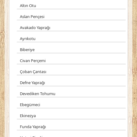
Altın Otu
Aslan Pençesi
Avakado Yaprağı
Ayrıkotu
Biberiye
Civan Perçemi
Çoban Çantası
Defne Yaprağı
Devediken Tohumu
Ebegümeci
Ekinezya
Funda Yaprağı