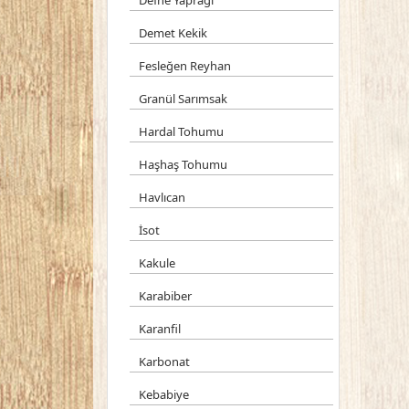
Defne Yaprağı
Demet Kekik
Fesleğen Reyhan
Granül Sarımsak
Hardal Tohumu
Haşhaş Tohumu
Havlıcan
İsot
Kakule
Karabiber
Karanfil
Karbonat
Kebabiye