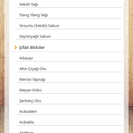
Selülit Yağı
Ylang Ylang Yağı
Yosunlu (Selülit) Sabun
Zeytinyağlı Sabun
Şifalı Bitkiler
Adaçayı
Altın Çiçeği Otu
Mersin Yaprağı
Meyan Kökü
Şerbetçi Otu
Acıbadem
Acıbakla
Akdiken