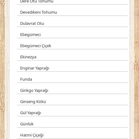
Dere Otu Tohumu
Devedikeni Tohumu
Dulavrat Otu
Ebegümeci
Ebegümeci Çiçek
Ekinezya
Enginar Yaprağı
Funda
Ginkgo Yaprağı
Ginseng Kökü
Gül Yaprağı
Günlük
Hatmi Çiçeği