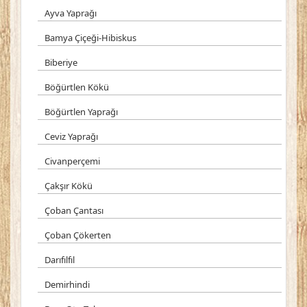
Ayva Yaprağı
Bamya Çiçeği-Hibiskus
Biberiye
Böğürtlen Kökü
Böğürtlen Yaprağı
Ceviz Yaprağı
Civanperçemi
Çakşır Kökü
Çoban Çantası
Çoban Çökerten
Darıfılfıl
Demirhindi