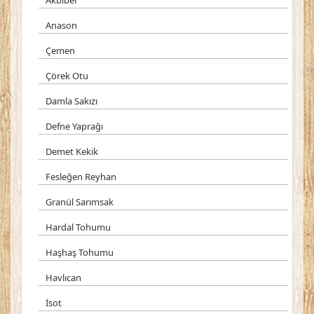
Akbiber
Anason
Çemen
Çörek Otu
Damla Sakızı
Defne Yaprağı
Demet Kekik
Fesleğen Reyhan
Granül Sarımsak
Hardal Tohumu
Haşhaş Tohumu
Havlıcan
İsot