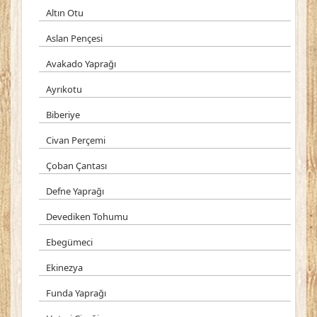
Altın Otu
Aslan Pençesi
Avakado Yaprağı
Ayrıkotu
Biberiye
Civan Perçemi
Çoban Çantası
Defne Yaprağı
Devediken Tohumu
Ebegümeci
Ekinezya
Funda Yaprağı