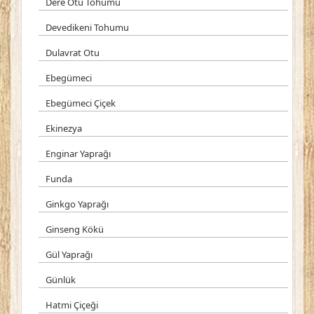
Dere Otu Tohumu
Devedikeni Tohumu
Dulavrat Otu
Ebegümeci
Ebegümeci Çiçek
Ekinezya
Enginar Yaprağı
Funda
Ginkgo Yaprağı
Ginseng Kökü
Gül Yaprağı
Günlük
Hatmi Çiçeği