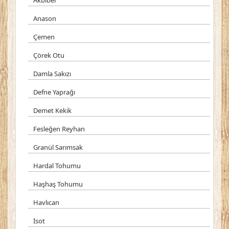
Akbiber
Anason
Çemen
Çörek Otu
Damla Sakızı
Defne Yaprağı
Demet Kekik
Fesleğen Reyhan
Granül Sarımsak
Hardal Tohumu
Haşhaş Tohumu
Havlıcan
İsot