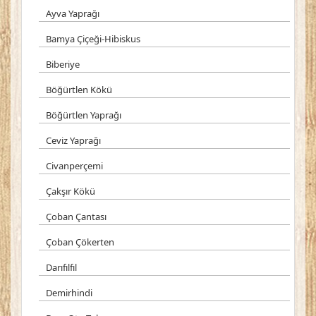
Ayva Yaprağı
Bamya Çiçeği-Hibiskus
Biberiye
Böğürtlen Kökü
Böğürtlen Yaprağı
Ceviz Yaprağı
Civanperçemi
Çakşır Kökü
Çoban Çantası
Çoban Çökerten
Darıfılfıl
Demirhindi