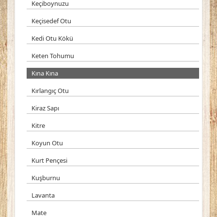
Keçiboynuzu
Keçisedef Otu
Kedi Otu Kökü
Keten Tohumu
Kına Kına
Kırlangıç Otu
Kiraz Sapı
Kitre
Koyun Otu
Kurt Pençesi
Kuşburnu
Lavanta
Mate