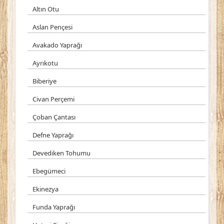
Altın Otu
Aslan Pençesi
Avakado Yaprağı
Ayrıkotu
Biberiye
Civan Perçemi
Çoban Çantası
Defne Yaprağı
Devediken Tohumu
Ebegümeci
Ekinezya
Funda Yaprağı