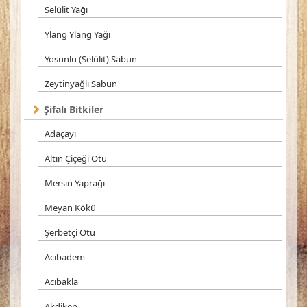
Selülit Yağı
Ylang Ylang Yağı
Yosunlu (Selülit) Sabun
Zeytinyağlı Sabun
Şifalı Bitkiler
Adaçayı
Altın Çiçeği Otu
Mersin Yaprağı
Meyan Kökü
Şerbetçi Otu
Acıbadem
Acıbakla
Akdiken