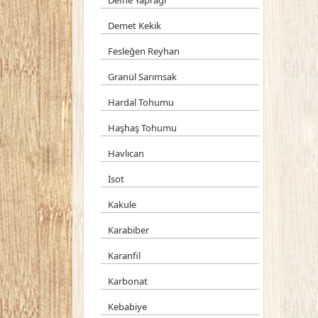
Defne Yaprağı
Demet Kekik
Fesleğen Reyhan
Granül Sarımsak
Hardal Tohumu
Haşhaş Tohumu
Havlıcan
İsot
Kakule
Karabiber
Karanfil
Karbonat
Kebabiye