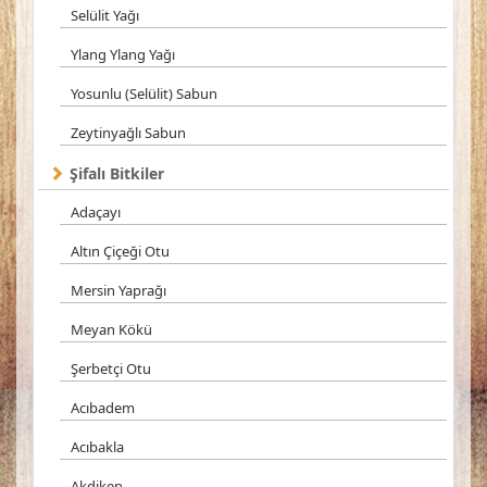
Selülit Yağı
Ylang Ylang Yağı
Yosunlu (Selülit) Sabun
Zeytinyağlı Sabun
Şifalı Bitkiler
Adaçayı
Altın Çiçeği Otu
Mersin Yaprağı
Meyan Kökü
Şerbetçi Otu
Acıbadem
Acıbakla
Akdiken