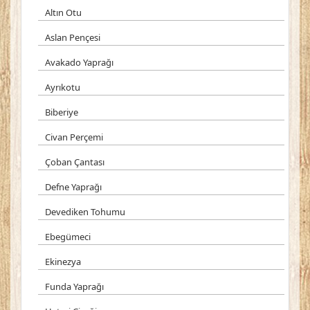
Altın Otu
Aslan Pençesi
Avakado Yaprağı
Ayrıkotu
Biberiye
Civan Perçemi
Çoban Çantası
Defne Yaprağı
Devediken Tohumu
Ebegümeci
Ekinezya
Funda Yaprağı