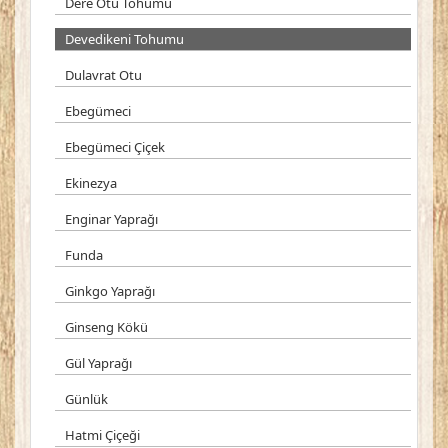
Dere Otu Tohumu
Devedikeni Tohumu
Dulavrat Otu
Ebegümeci
Ebegümeci Çiçek
Ekinezya
Enginar Yaprağı
Funda
Ginkgo Yaprağı
Ginseng Kökü
Gül Yaprağı
Günlük
Hatmi Çiçeği