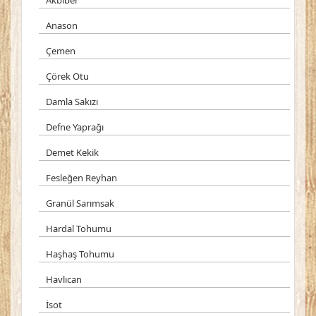
Akbiber
Anason
Çemen
Çörek Otu
Damla Sakızı
Defne Yaprağı
Demet Kekik
Fesleğen Reyhan
Granül Sarımsak
Hardal Tohumu
Haşhaş Tohumu
Havlıcan
İsot