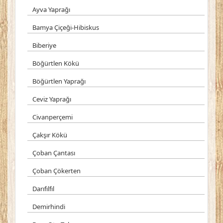
Ayva Yaprağı
Bamya Çiçeği-Hibiskus
Biberiye
Böğürtlen Kökü
Böğürtlen Yaprağı
Ceviz Yaprağı
Civanperçemi
Çakşır Kökü
Çoban Çantası
Çoban Çökerten
Darıfılfıl
Demirhindi