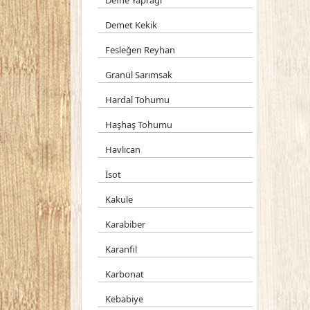
Defne Yaprağı
Demet Kekik
Fesleğen Reyhan
Granül Sarımsak
Hardal Tohumu
Haşhaş Tohumu
Havlıcan
İsot
Kakule
Karabiber
Karanfil
Karbonat
Kebabiye