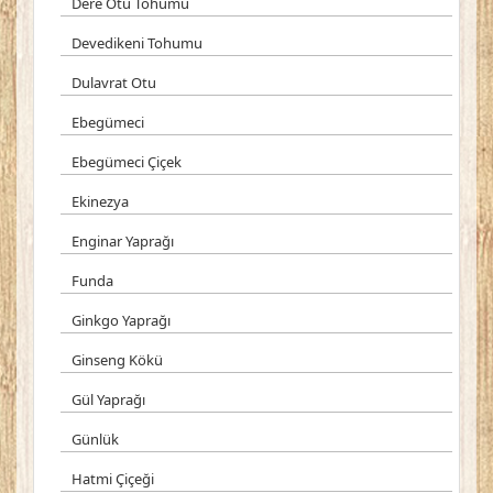
Dere Otu Tohumu
Devedikeni Tohumu
Dulavrat Otu
Ebegümeci
Ebegümeci Çiçek
Ekinezya
Enginar Yaprağı
Funda
Ginkgo Yaprağı
Ginseng Kökü
Gül Yaprağı
Günlük
Hatmi Çiçeği