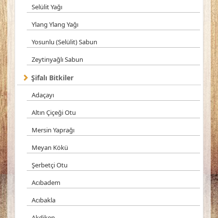
Selülit Yağı
Ylang Ylang Yağı
Yosunlu (Selülit) Sabun
Zeytinyağlı Sabun
Şifalı Bitkiler
Adaçayı
Altın Çiçeği Otu
Mersin Yaprağı
Meyan Kökü
Şerbetçi Otu
Acıbadem
Acıbakla
Akdiken