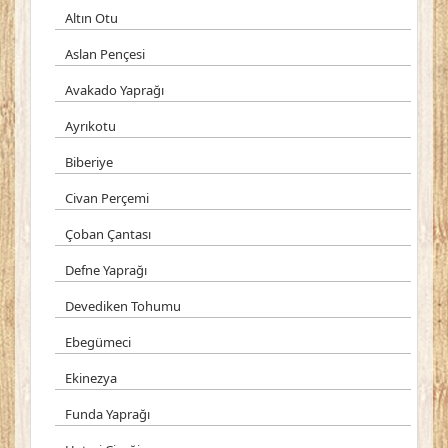
Altın Otu
Aslan Pençesi
Avakado Yaprağı
Ayrıkotu
Biberiye
Civan Perçemi
Çoban Çantası
Defne Yaprağı
Devediken Tohumu
Ebegümeci
Ekinezya
Funda Yaprağı