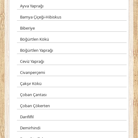
Ayva Yaprağı
Bamya Çiçeği-Hibiskus
Biberiye
Böğürtlen Kökü
Böğürtlen Yaprağı
Ceviz Yaprağı
Civanperçemi
Çakşır Kökü
Çoban Çantası
Çoban Çökerten
Darıfılfıl
Demirhindi