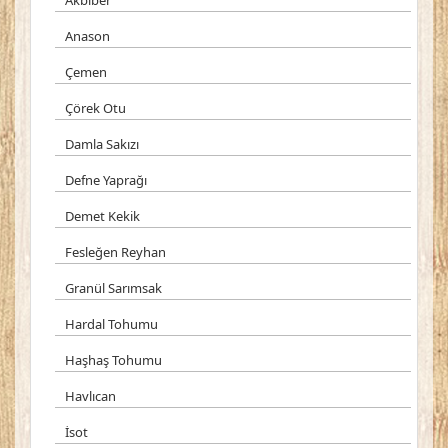
Akbiber
Anason
Çemen
Çörek Otu
Damla Sakızı
Defne Yaprağı
Demet Kekik
Fesleğen Reyhan
Granül Sarımsak
Hardal Tohumu
Haşhaş Tohumu
Havlıcan
İsot