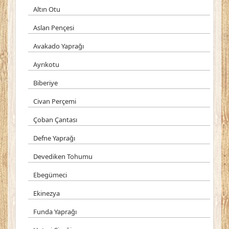
Altın Otu
Aslan Pençesi
Avakado Yaprağı
Ayrıkotu
Biberiye
Civan Perçemi
Çoban Çantası
Defne Yaprağı
Devediken Tohumu
Ebegümeci
Ekinezya
Funda Yaprağı