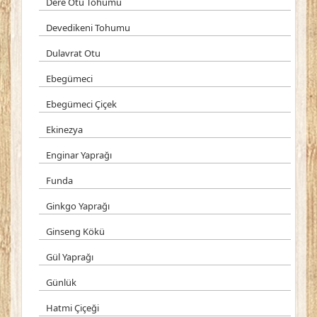
Dere Otu Tohumu
Devedikeni Tohumu
Dulavrat Otu
Ebegümeci
Ebegümeci Çiçek
Ekinezya
Enginar Yaprağı
Funda
Ginkgo Yaprağı
Ginseng Kökü
Gül Yaprağı
Günlük
Hatmi Çiçeği