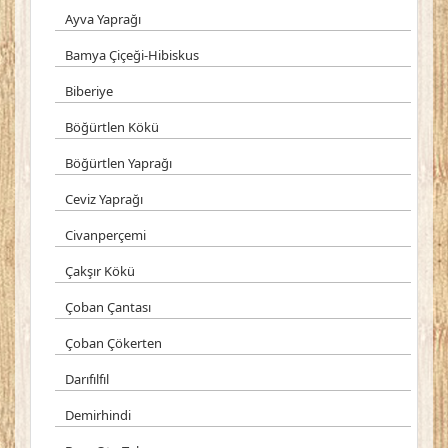
Ayva Yaprağı
Bamya Çiçeği-Hibiskus
Biberiye
Böğürtlen Kökü
Böğürtlen Yaprağı
Ceviz Yaprağı
Civanperçemi
Çakşır Kökü
Çoban Çantası
Çoban Çökerten
Darıfılfıl
Demirhindi