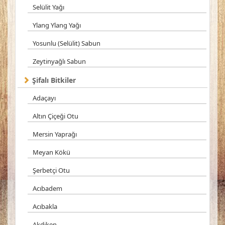
Selülit Yağı
Ylang Ylang Yağı
Yosunlu (Selülit) Sabun
Zeytinyağlı Sabun
Şifalı Bitkiler
Adaçayı
Altın Çiçeği Otu
Mersin Yaprağı
Meyan Kökü
Şerbetçi Otu
Acıbadem
Acıbakla
Akdiken