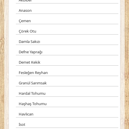
Akbiber
Anason
Çemen
Çörek Otu
Damla Sakızı
Defne Yaprağı
Demet Kekik
Fesleğen Reyhan
Granül Sarımsak
Hardal Tohumu
Haşhaş Tohumu
Havlıcan
İsot