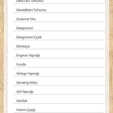
Dere Otu Tohumu
Devedikeni Tohumu
Dulavrat Otu
Ebegümeci
Ebegümeci Çiçek
Ekinezya
Enginar Yaprağı
Funda
Ginkgo Yaprağı
Ginseng Kökü
Gül Yaprağı
Günlük
Hatmi Çiçeği