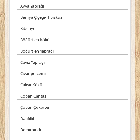
Ayva Yaprağı
Bamya Çiçeği-Hibiskus
Biberiye
Böğürtlen Kökü
Böğürtlen Yaprağı
Ceviz Yaprağı
Civanperçemi
Çakşır Kökü
Çoban Çantası
Çoban Çökerten
Darıfılfıl
Demirhindi