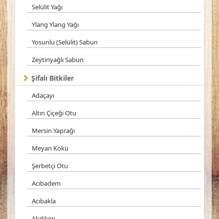
Selülit Yağı
Ylang Ylang Yağı
Yosunlu (Selülit) Sabun
Zeytinyağlı Sabun
Şifalı Bitkiler
Adaçayı
Altın Çiçeği Otu
Mersin Yaprağı
Meyan Kökü
Şerbetçi Otu
Acıbadem
Acıbakla
Akdiken