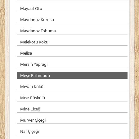
Mayasıl Otu
Maydanoz Kurusu
Maydanoz Tohumu
Melekotu Kökü
Melisa
Mersin Yaprağı
Meşe Palamudu
Meyan Kökü
Mısır Püskülü
Mine Çiçeği
Mürver Çiçeği
Nar Çiçeği