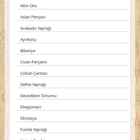
Altın Otu
Aslan Pençesi
Avakado Yaprağı
Ayrıkotu
Biberiye
Civan Perçemi
Çoban Çantası
Defne Yaprağı
Devediken Tohumu
Ebegümeci
Ekinezya
Funda Yaprağı