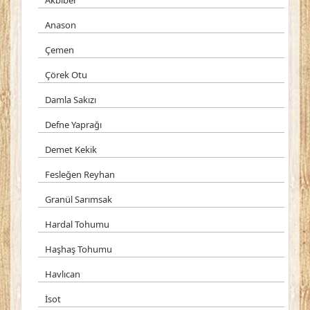
Akbiber
Anason
Çemen
Çörek Otu
Damla Sakızı
Defne Yaprağı
Demet Kekik
Fesleğen Reyhan
Granül Sarımsak
Hardal Tohumu
Haşhaş Tohumu
Havlıcan
İsot